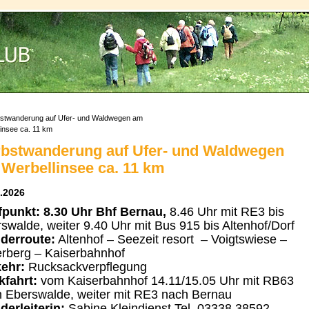
stwanderung auf Ufer- und Waldwegen am
insee ca. 11 km
bstwanderung auf Ufer- und Waldwegen
Werbellinsee ca. 11 km
.2026
fpunkt: 8.30 Uhr Bhf Bernau,
8.46 Uhr mit RE3 bis
swalde, weiter 9.40 Uhr mit Bus 915 bis Altenhof/Dorf
derroute:
Altenhof
– Seezeit resort – Voigtswiese –
erberg – Kaiserbahnhof
ehr:
Rucksackverpflegung
fahrt:
vom Kaiserbahnhof 14.11/15.05 Uhr mit RB63
 Eberswalde, weiter mit RE3 nach Bernau
erleiterin:
Sabine Kleindienst Tel. 03338 38592