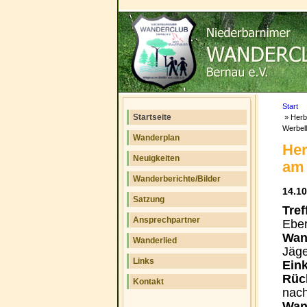
Start
Startseite
Herb
Werbell
Wanderplan
Her
Neuigkeiten
am 
Wanderberichte/Bilder
14.10
Satzung
Tref
Ansprechpartner
Eber
Wan
Wanderlied
Jäg
Links
Eink
Rück
Kontakt
nach
Wand